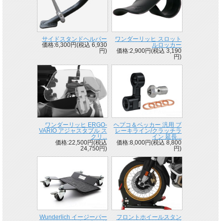
サイドスタンドヘルパー
ワンダーリッヒ スロット
価格:6,300円(税込 6,930
ルロッカー
円)
価格:2,900円(税込 3,190
円)
ワンダーリッヒ ERGO-
ヘプコ＆ベッカー 汎用 ブ
VARIO アジャスタブル ス
レーキライン/クラッチラ
クリ...
イン 延長...
価格:22,500円(税込
価格:8,000円(税込 8,800
24,750円)
円)
Wunderlich イージーパー
フロントホイールスタン