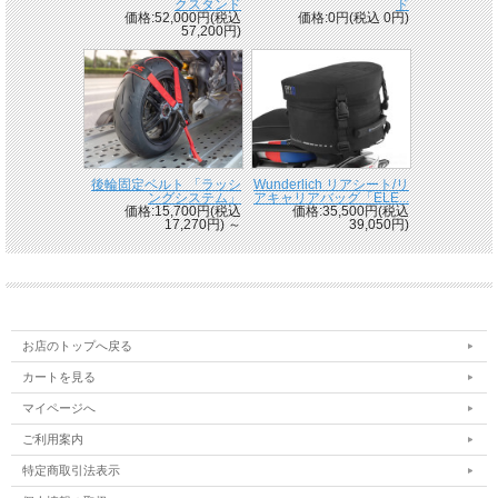
クスタンド
ド
価格:52,000円(税込
価格:0円(税込 0円)
57,200円)
後輪固定ベルト 「ラッシ
Wunderlich リアシート/リ
ングシステム」
アキャリアバッグ「ELE...
価格:15,700円(税込
価格:35,500円(税込
17,270円)
～
39,050円)
お店のトップへ戻る
カートを見る
マイページへ
ご利用案内
特定商取引法表示