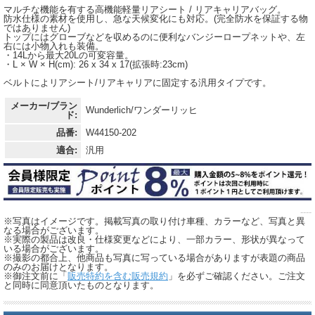
マルチな機能を有する高機能軽量リアシート / リアキャリアバッグ。
防水仕様の素材を使用し、急な天候変化にも対応。(完全防水を保証する物
ではありません)
トップにはグローブなどを収めるのに便利なバンジーロープネットや、左
右には小物入れも装備。
・14Lから最大20Lの可変容量。
・L × W × H(cm): 26 x 34 x 17(拡張時:23cm)
ベルトによリアシート/リアキャリアに固定する汎用タイプです。
メーカー/ブラン
Wunderlich/ワンダーリッヒ
ド:
品番:
W44150-202
適合:
汎用
----
※写真はイメージです。掲載写真の取り付け車種、カラーなど、写真と異
なる場合がございます。
※実際の製品は改良・仕様変更などにより、一部カラー、形状が異なって
いる場合がございます。
※撮影の都合上、他商品も写真に写っている場合がありますが表題の商品
のみのお届けとなります。
※御注文前に「
販売特約を含む販売規約
」を必ずご確認ください。ご注文
と同時に同意頂いたものとなります。