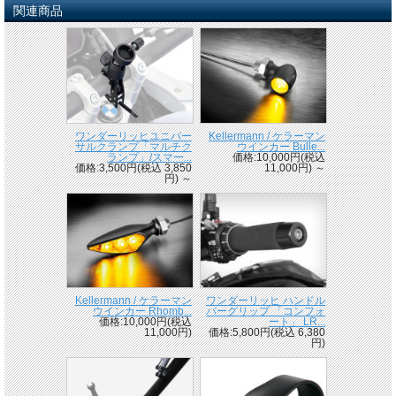
関連商品
ワンダーリッヒユニバー
Kellermann / ケラーマン
サルクランプ「マルチク
ウインカー Bulle...
ランプ」/スマー...
価格:10,000円(税込
価格:3,500円(税込 3,850
11,000円)
～
円)
～
Kellermann / ケラーマン
ワンダーリッヒ ハンドル
ウインカー Rhomb...
バーグリップ 「コンフォ
価格:10,000円(税込
ート」 LR...
11,000円)
価格:5,800円(税込 6,380
円)