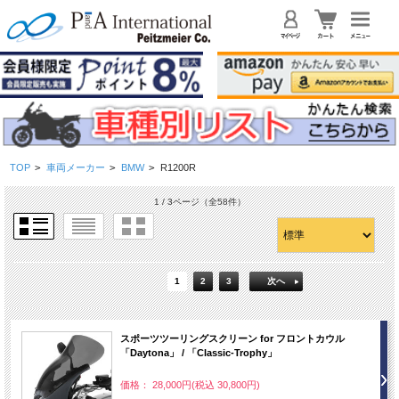
TOP
>
車両メーカー
>
BMW
>
R1200R
1 / 3ページ
（全58件）
1
2
3
次へ
スポーツツーリングスクリーン for フロントカウル
「Daytona」 / 「Classic-Trophy」
価格： 28,000円(税込 30,800円)