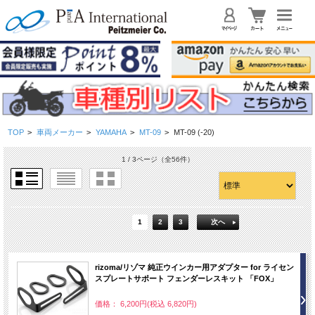
TOP
>
車両メーカー
>
YAMAHA
>
MT-09
>
MT-09 (-20)
1 / 3ページ
（全56件）
1
2
3
次へ
rizoma/リゾマ 純正ウインカー用アダプター for ライセン
スプレートサポート フェンダーレスキット 「FOX」
価格： 6,200円(税込 6,820円)