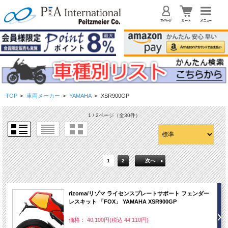
TOP
>
車両メーカー
>
YAMAHA
>
XSR900GP
1 / 2ページ
（全30件）
1
2
次へ
rizoma/リゾマ ライセンスプレートサポート フェンダー
レスキット 「FOX」 YAMAHA XSR900GP
価格： 40,100円(税込 44,110円)