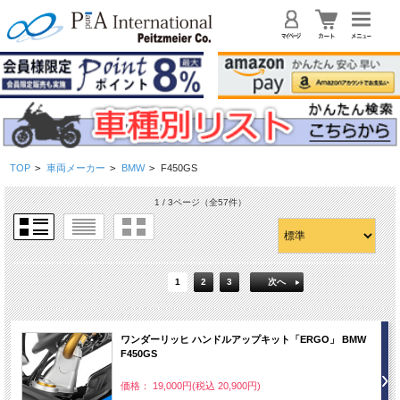
TOP
>
車両メーカー
>
BMW
>
F450GS
1 / 3ページ
（全57件）
1
2
3
次へ
ワンダーリッヒ ハンドルアップキット「ERGO」 BMW
F450GS
価格： 19,000円(税込 20,900円)