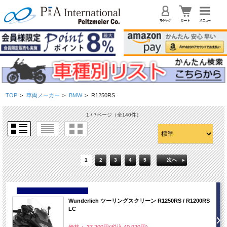
TOP
>
車両メーカー
>
BMW
>
R1250RS
1 / 7ページ
（全140件）
1
2
3
4
5
次へ
NEW
Wunderlich ツーリングスクリーン R1250RS / R1200RS
LC