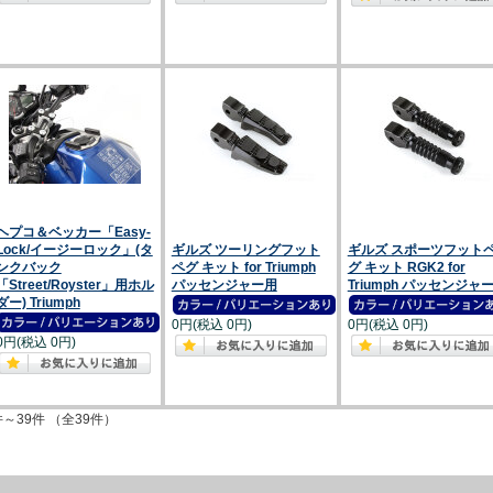
ヘプコ＆ベッカー「Easy-
Lock/イージーロック」(タ
ギルズ ツーリングフット
ギルズ スポーツフット
ンクバック
ペグ キット for Triumph
グ キット RGK2 for
「Street/Royster」用ホル
パッセンジャー用
Triumph パッセンジャ
ダー) Triumph
0円(税込 0円)
0円(税込 0円)
0円(税込 0円)
件～39件 （全39件）