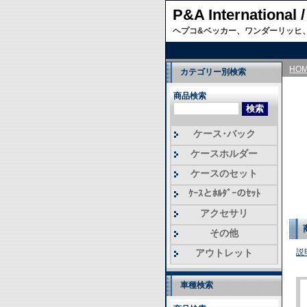
P&A Internati
ヘプコ&ベッカー、ワンダーリッヒ
HO
カテゴリー別検索
商品検索
ケース･バック
ケースホルダー
ケースのセット
ｹｰｽとﾎﾙﾀﾞｰのｾｯﾄ
アクセサリ
その他
アウトレット
説
車種検索