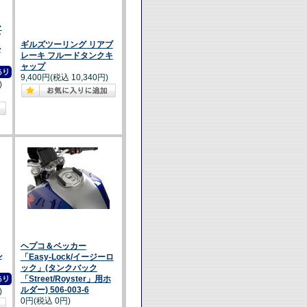
ャ
ギルズツーリング リアブ
ル
レーキ フルードタンクキ
ャップ
9,400円(税込 10,340円)
)
ヘプコ＆ベッカー
ル
「Easy-Lock/イージーロ
ック」(タンクバック
「Street/Royster」用ホ
ルダー) 506-003-6
)
0円(税込 0円)