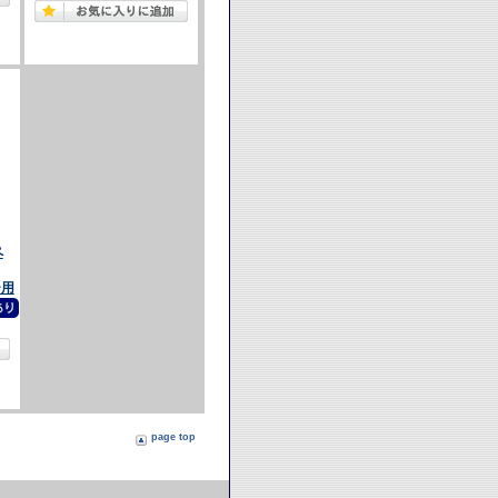
ペ
ー用
page top