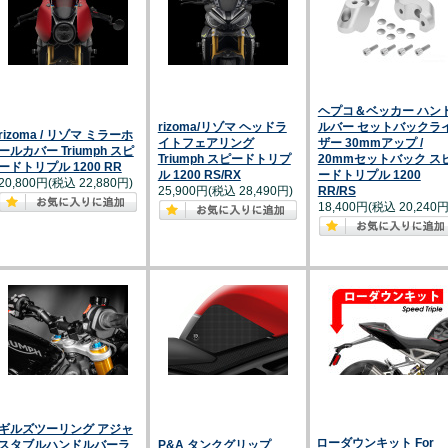
ヘプコ＆ベッカー ハン
rizoma/リゾマ ヘッドラ
ルバー セットバックラ
rizoma / リゾマ ミラーホ
イトフェアリング
ザー 30mmアップ /
ールカバー Triumph スピ
Triumph スピードトリプ
20mmセットバック ス
ードトリプル 1200 RR
ル 1200 RS/RX
ードトリプル 1200
20,800円(税込 22,880円)
25,900円(税込 28,490円)
RR/RS
18,400円(税込 20,240円
ギルズツーリング アジャ
ローダウンキット For
スタブルハンドルバーラ
P&A タンクグリップ