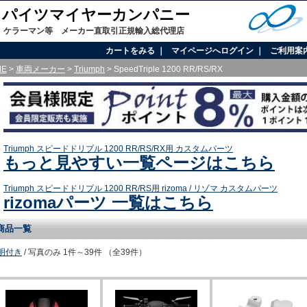
onal / パイツマイヤーカンパニー
、ケラーマン等 メーカー直取引正規輸入総代理店
カートをみる
｜
マイページへログイン
｜
ご利用案
ME
>
車両メーカー
>
Triumph
> SpeedTriple 1200 RR/RS/RX
Triumph スピードドリプル 1200 RR/RS/RX用 カスタムパーツ
もっと見やすい一覧ページはこちら
Triumph スピードドリプル 1200 RR/RS用 rizoma / リゾマ カスタムパーツ
rizomaパーツ 一覧はこちら
商品一覧
明付き
/ 写真のみ
1件～39件 （全39件）