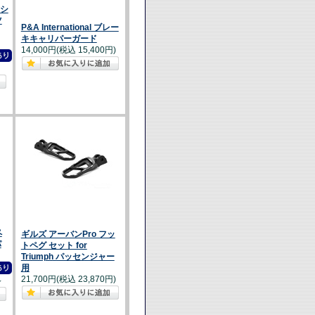
シ
ツ
P&A International ブレー
キキャリパーガード
14,000円(税込 15,400円)
ペ
ギルズ アーバンPro フッ
パ
トペグ セット for
Triumph パッセンジャー
用
21,700円(税込 23,870円)
～