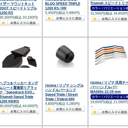
Triumph スピードトリ
イザー マウントキット
BLOQ SPEED TRIPLE
2DGT スピードトリプル
1200 RS / RR
1200 RS
5,450円(税込 5,995円)
31,500円(税込 34,650円
30,300円(税込 33,330円)
rizoma / リゾマ 汎用テ
ヘプコ＆ベッカー タンデ
rizoma / リゾマ シングル
パーハンドルバー
ムシート置換型リアラッ
ハンドルバーエンド
MA009x 22-29 mm
ク「Speedrack EVO」
Speed Triple / Street
Triumph Speed Triple
Triple / Trident 660
1200 RR/RS
19,600円(税込 21,560円
4,800円(税込 5,280円)
40,000円(税込 44,000円)
～