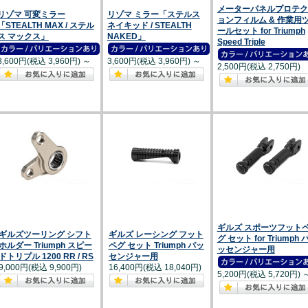
メーターパネルプロテク
リゾマ 可変ミラー
リゾマ ミラー「ステルス
ョンフィルム & 作業用
「STEALTH MAX / ステル
ネイキッド / STEALTH
ールセット for Triumph
ス マックス」
NAKED」
Speed Triple
3,600円(税込 3,960円)
～
3,600円(税込 3,960円)
～
2,500円(税込 2,750円)
ギルズ スポーツフット
ギルズツーリング シフト
ギルズ レーシング フット
グ セット for Triumph 
ホルダー Triumph スピー
ペグ セット Triumph パッ
ッセンジャー用
ドトリプル 1200 RR / RS
センジャー用
9,000円(税込 9,900円)
16,400円(税込 18,040円)
5,200円(税込 5,720円)