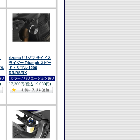
ト
rizoma / リゾマ サイドス
ライダー Triumph スピー
プル
ドトリプル 1200
RR/RS/RX
)
17,300円(税込 19,030円)