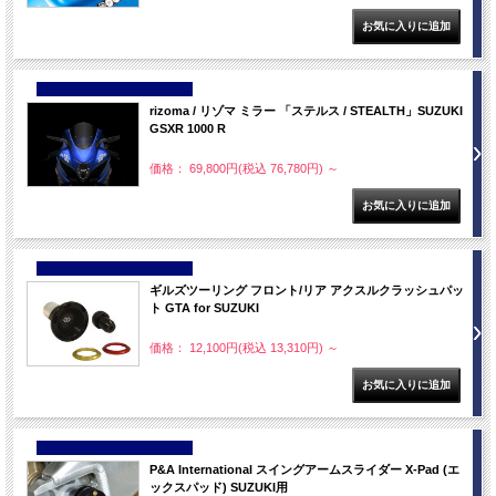
NEW
rizoma / リゾマ ミラー 「ステルス / STEALTH」SUZUKI
GSXR 1000 R
価格： 69,800円(税込 76,780円)
～
NEW
ギルズツーリング フロント/リア アクスルクラッシュパッ
ト GTA for SUZUKI
価格： 12,100円(税込 13,310円)
～
NEW
P&A International スイングアームスライダー X-Pad (エ
ックスパッド) SUZUKI用