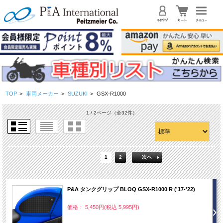
TOP
>
車両メーカー
>
SUZUKI
>
GSX-R1000
1 / 2ページ
（全32件）
1
2
次へ
P&A タンクグリップ BLOQ GSX-R1000 R ('17-'22)
価格： 5,450円(税込 5,995円)