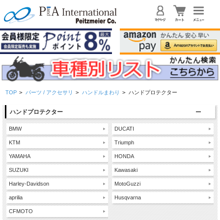
TOP
>
パーツ / アクセサリ
>
ハンドルまわり
>
ハンドプロテクター
ハンドプロテクター
BMW
DUCATI
KTM
Triumph
YAMAHA
HONDA
SUZUKI
Kawasaki
Harley-Davidson
MotoGuzzi
aprilia
Husqvarna
CFMOTO