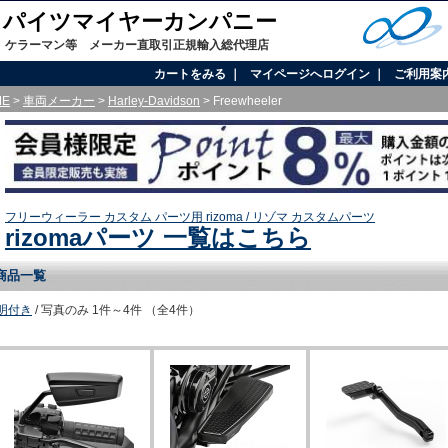
onal / パイツマイヤーカンパニー
、ケラーマン等 メーカー直取引正規輸入総代理店
カートをみる
｜
マイページへログイン
｜
ご利用案
ME
>
車両メーカー
>
Harley-Davidson
> Freewheeler
フリーウィーラー カスタム パーツ用 rizoma / リゾマ カスタムパーツ
rizomaパーツ 一覧はこちら
商品一覧
明付き
/ 写真のみ
1件～4件 （全4件）