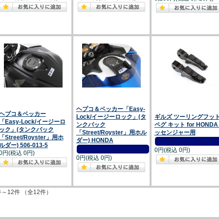
ヘプコ＆ベッカー「Easy-
ヘプコ＆ベッカー
Lock/イージーロック」(タ
ギルズ ツーリングフッ
「Easy-Lock/イージーロ
ンクバック
ペグ キット for HONDA
ック」(タンクバック
「Street/Royster」用ホル
ッセンジャー用
「Street/Royster」用ホ
ダー) HONDA
ルダー) 506-013-5
0円(税込 0円)
0円(税込 0円)
0円(税込 0円)
件～12件 （全12件）