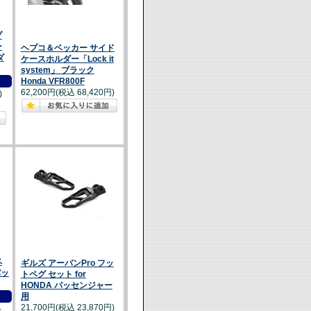
プ
ー
ヘプコ＆ベッカー サイド
ダ
ケースホルダー「Lock it
system」 ブラック
Honda VFR800F
62,200円(税込 68,420円)
)
ペ
ギルズ アーバンPro フッ
パッ
トペグ セット for
HONDA パッセンジャー
用
21,700円(税込 23,870円)
～