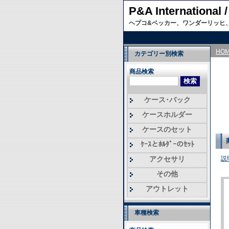
P&A Internati
ヘプコ&ベッカー、ワンダーリッヒ
HO
カテゴリー別検索
商品検索
ケース･バック
ケースホルダー
ケースのセット
ｹｰｽとﾎﾙﾀﾞｰのｾｯﾄ
アクセサリ
説
その他
アウトレット
車種検索