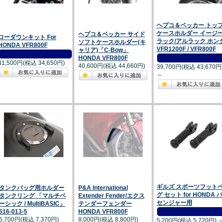
ヘプコ＆ベッカー トッ
ケースホルダー イージ
ヘプコ＆ベッカー サイド
ローダウンキット For
ラック/アルラック ホン
ソフトケースホルダー(キ
HONDA VFR800F
VFR1200F / VFR800F
ャリア)「C-Bow」
HONDA VFR800F
31,500円(税込 34,650円)
40,600円(税込 44,660円)
39,700円(税込 43,670円
～
ギルズ スポーツフット
タンクバッグ用ホルダー
P&A International
グ セット for HONDA 
タンクリング 「マルチベ
Extender Fender/エクス
センジャー用
ーシック / MultiBASIC」
テンダーフェンダー
516-013-5
HONDA VFR800F
6,700円(税込 7,370円)
8,000円(税込 8,800円)
5,200円(税込 5,720円)