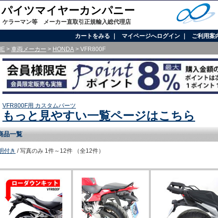
onal / パイツマイヤーカンパニー
、ケラーマン等 メーカー直取引正規輸入総代理店
カートをみる
｜
マイページへログイン
｜
ご利用案
ME
>
車両メーカー
>
HONDA
> VFR800F
VFR800F用 カスタムパーツ
もっと見やすい一覧ページはこちら
商品一覧
明付き
/ 写真のみ
1件～12件 （全12件）