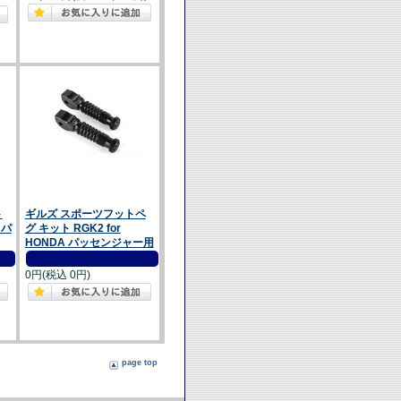
ト
ギルズ スポーツフットペ
 パ
グ キット RGK2 for
HONDA パッセンジャー用
0円(税込 0円)
page top