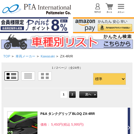
TOP
>
車両メーカー
>
Kawasaki
>
ZX-4R/R
1 / 2ページ
（全24件）
1
2
次へ
P&A タンクグリップ BLOQ ZX-4RR
価格： 5,450円(税込 5,995円)