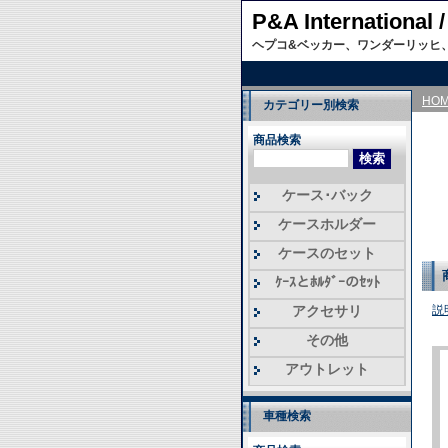
P&A Internati
ヘプコ&ベッカー、ワンダーリッヒ
HO
カテゴリー別検索
商品検索
ケース･バック
ケースホルダー
ケースのセット
ｹｰｽとﾎﾙﾀﾞｰのｾｯﾄ
アクセサリ
説
その他
アウトレット
車種検索