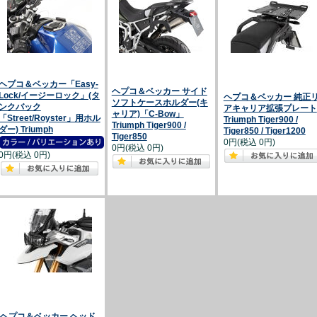
ヘプコ＆ベッカー「Easy-
ヘプコ＆ベッカー サイド
Lock/イージーロック」(タ
ヘプコ＆ベッカー 純正
ソフトケースホルダー(キ
ンクバック
アキャリア拡張プレート
ャリア)「C-Bow」
「Street/Royster」用ホル
Triumph Tiger900 /
Triumph Tiger900 /
ダー) Triumph
Tiger850 / Tiger1200
Tiger850
0円(税込 0円)
0円(税込 0円)
0円(税込 0円)
ヘプコ＆ベッカー ヘッド