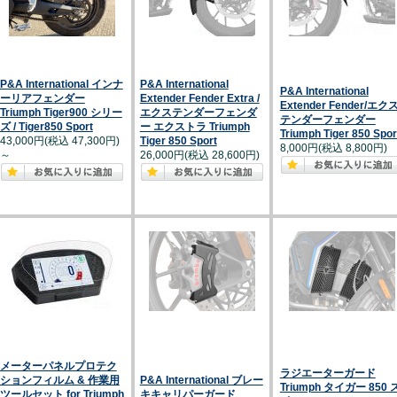
P&A International インナ
P&A International
P&A International
ーリアフェンダー
Extender Fender Extra /
Extender Fender/エク
Triumph Tiger900 シリー
エクステンダーフェンダ
テンダーフェンダー
ズ / Tiger850 Sport
ー エクストラ Triumph
Triumph Tiger 850 Spor
43,000円(税込 47,300円)
Tiger 850 Sport
8,000円(税込 8,800円)
～
26,000円(税込 28,600円)
メーターパネルプロテク
ラジエーターガード
ションフィルム & 作業用
P&A International ブレー
Triumph タイガー 850 
ツールセット for Triumph
キキャリパーガード