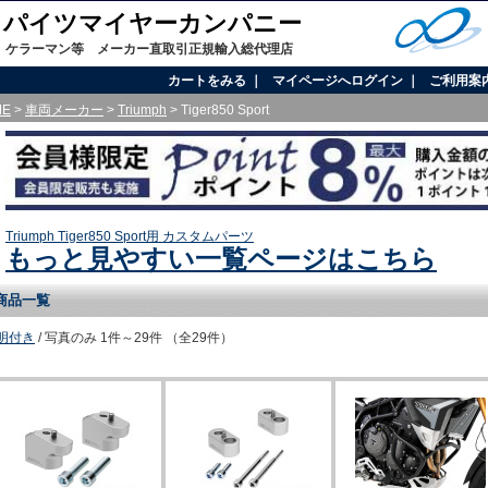
onal / パイツマイヤーカンパニー
、ケラーマン等 メーカー直取引正規輸入総代理店
カートをみる
｜
マイページへログイン
｜
ご利用案
ME
>
車両メーカー
>
Triumph
> Tiger850 Sport
Triumph Tiger850 Sport用 カスタムパーツ
もっと見やすい一覧ページはこちら
商品一覧
明付き
/ 写真のみ
1件～29件 （全29件）