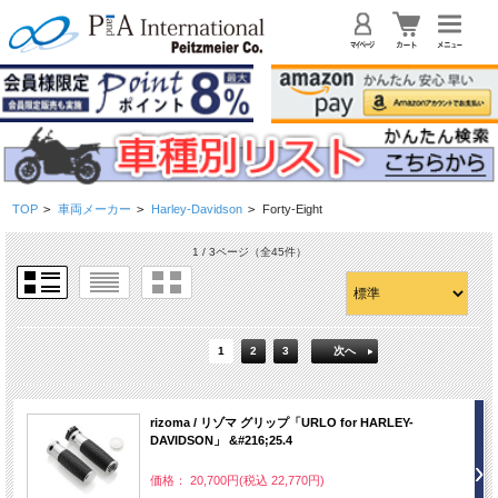
TOP
>
車両メーカー
>
Harley-Davidson
>
Forty-Eight
1 / 3ページ
（全45件）
1
2
3
次へ
rizoma / リゾマ グリップ「URLO for HARLEY-
DAVIDSON」 &#216;25.4
価格： 20,700円(税込 22,770円)