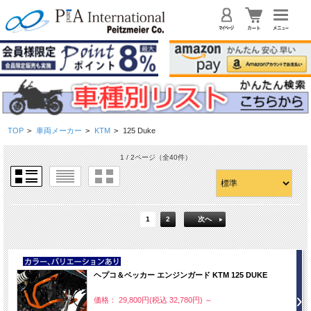
TOP
>
車両メーカー
>
KTM
>
125 Duke
1 / 2ページ
（全40件）
1
2
次へ
NEW
ヘプコ＆ベッカー エンジンガード KTM 125 DUKE
価格： 29,800円(税込 32,780円)
～