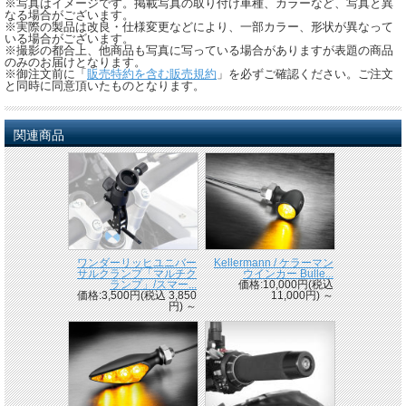
※写真はイメージです。掲載写真の取り付け車種、カラーなど、写真と異
なる場合がございます。
※実際の製品は改良・仕様変更などにより、一部カラー、形状が異なって
いる場合がございます。
※撮影の都合上、他商品も写真に写っている場合がありますが表題の商品
のみのお届けとなります。
※御注文前に「
販売特約を含む販売規約
」を必ずご確認ください。ご注文
と同時に同意頂いたものとなります。
関連商品
ワンダーリッヒユニバー
Kellermann / ケラーマン
サルクランプ「マルチク
ウインカー Bulle...
ランプ」/スマー...
価格:10,000円(税込
価格:3,500円(税込 3,850
11,000円)
～
円)
～