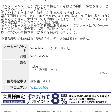
センタースタンドをかけたまま車輌を左右をはじめ自由に移動させること
ができるイージーパークスタンド。
使いやすさを向上させ、新型へと生まれ変わりました。
360度回転するポリアミドホイールがなめらかに動き、使用時に多くの力を
必要としません。女性の方でも簡単に扱えます。イージーパークスタンド
の車輪にはロックシステムが2箇所搭載。
またセンタースタンドを立てる際に滑り止めとしてプレートにラバーシー
トが設置されて安全面にも高い信頼性があります。
狭い空間での車輌保管には威力を発揮するでしょう。
※商品説明の動画は旧型製品です。使用方法は変わりません。
メーカー/ブラン
Wunderlich/ワンダーリッヒ
ド:
品番:
W21790-502
適合:
備考特記事項:
耐荷重 : 400Kg
マニュアル:
W21790-502
----