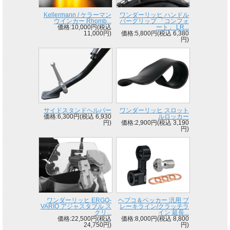
Kellermann / ケラーマン
ワンダーリッヒ ハンドル
ウインカー Rhomb...
バーグリップ 「コンフォ
価格:10,000円(税込
ート」 LR...
11,000円)
価格:5,800円(税込 6,380
円)
サイドスタンドヘルパー
ワンダーリッヒ スロット
価格:6,300円(税込 6,930
ルロッカー
円)
価格:2,900円(税込 3,190
円)
ワンダーリッヒ ERGO-
ヘプコ＆ベッカー 汎用 ブ
VARIO アジャスタブル ス
レーキライン/クラッチラ
クリ...
イン 延長...
価格:22,500円(税込
価格:8,000円(税込 8,800
24,750円)
円)