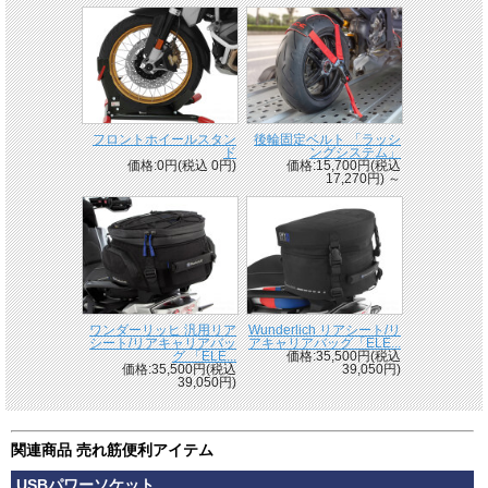
フロントホイールスタン
後輪固定ベルト 「ラッシ
ド
ングシステム」
価格:0円(税込 0円)
価格:15,700円(税込
17,270円)
～
ワンダーリッヒ 汎用リア
Wunderlich リアシート/リ
シート/リアキャリアバッ
アキャリアバッグ「ELE...
グ 「ELE...
価格:35,500円(税込
価格:35,500円(税込
39,050円)
39,050円)