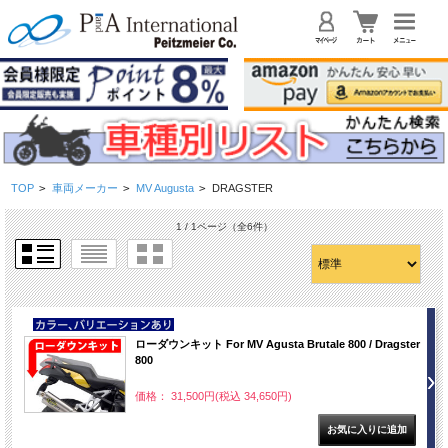
TOP
>
車両メーカー
>
MV Augusta
>
DRAGSTER
1 / 1ページ
（全6件）
NEW
ローダウンキット For MV Agusta Brutale 800 / Dragster
800
価格： 31,500円(税込 34,650円)