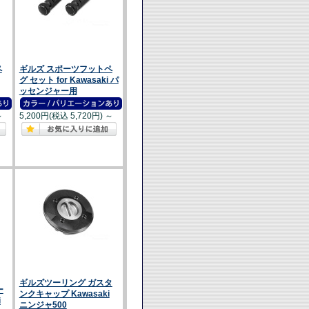
ペ
ギルズ スポーツフットペ
グ セット for Kawasaki パ
ッセンジャー用
～
5,200円(税込 5,720円)
～
ギルズツーリング ガスタ
ー
ンクキャップ Kawasaki
i
ニンジャ500