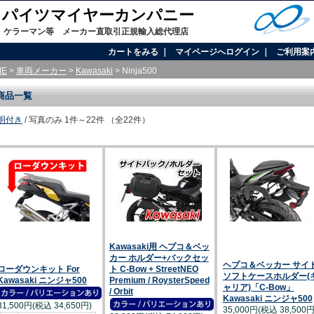
onal / パイツマイヤーカンパニー
、ケラーマン等 メーカー直取引正規輸入総代理店
カートをみる
｜
マイページへログイン
｜
ご利用案
ME
>
車両メーカー
>
Kawasaki
> Ninja500
商品一覧
明付き
/ 写真のみ
1件～22件 （全22件）
Kawasaki用 ヘプコ＆ベッ
カー ホルダー+バックセッ
ヘプコ＆ベッカー サイ
ローダウンキット For
ト C-Bow + StreetNEO
ソフトケースホルダー(
Kawasaki ニンジャ500
Premium / RoysterSpeed
ャリア)「C-Bow」
/ Orbit
Kawasaki ニンジャ500
31,500円(税込 34,650円)
35,000円(税込 38,500円