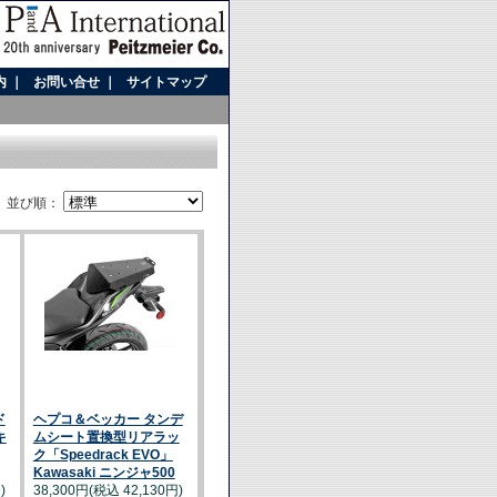
内
｜
お問い合せ
｜
サイトマップ
並び順：
ド
ヘプコ＆ベッカー タンデ
キ
ムシート置換型リアラッ
ク「Speedrack EVO」
Kawasaki ニンジャ500
)
38,300円(税込 42,130円)