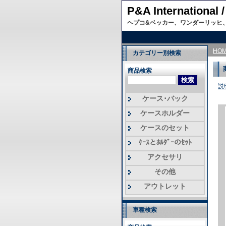
P&A Internati
ヘプコ&ベッカー、ワンダーリッヒ
HO
カテゴリー別検索
商品検索
説
ケース･バック
ケースホルダー
ケースのセット
ｹｰｽとﾎﾙﾀﾞｰのｾｯﾄ
アクセサリ
その他
アウトレット
車種検索