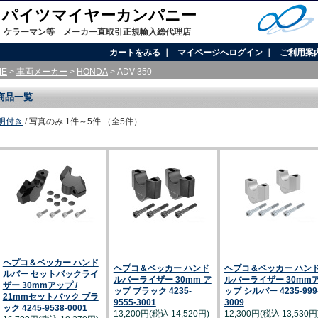
onal / パイツマイヤーカンパニー
、ケラーマン等 メーカー直取引正規輸入総代理店
カートをみる
｜
マイページへログイン
｜
ご利用案
ME
>
車両メーカー
>
HONDA
> ADV 350
商品一覧
明付き
/ 写真のみ
1件～5件 （全5件）
ヘプコ＆ベッカー ハンド
ヘプコ＆ベッカー ハンド
ヘプコ＆ベッカー ハン
ルバー セットバックライ
ルバーライザー 30mm ア
ルバーライザー 30mm
ザー 30mmアップ /
ップ ブラック 4235-
ップ シルバー 4235-999
21mmセットバック ブラ
9555-3001
3009
ック 4245-9538-0001
13,200円(税込 14,520円)
12,300円(税込 13,530円