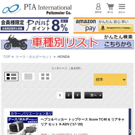
TOP
>
ケース・ホルダーセット
>
HONDA
1 / 3ページ
（全43件）
1
2
3
次へ
NEW
ヘプコ＆ベッカー トップケース Xcore TC40 & リアキャ
リア セット X-ADV ('17-'20)