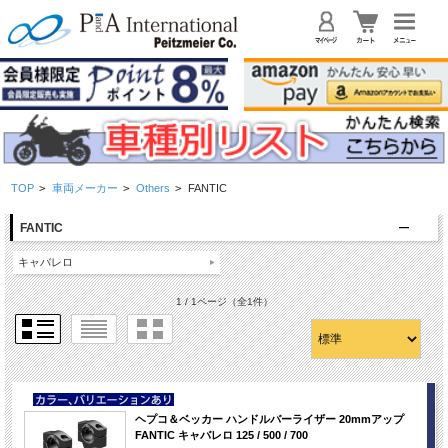
TOP
>
車両メーカー
>
Others
>
FANTIC
FANTIC
キャバレロ
1 / 1ページ
（全1件）
NEW
ヘプコ＆ベッカー ハンドルバーライザー 20mmアップ
FANTIC キャバレロ 125 / 500 / 700