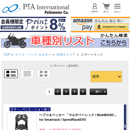
TOP
>
ケース・バック ホルダー
>
汎用キャリア
>
スマートラック
1 / 5ページ
（全94件）
1
2
3
4
5
次へ
NEW
ヘプコ＆ベッカー 「マルチベーシック / MultiBASIC」
for Smartrack / SpeedRackEVO