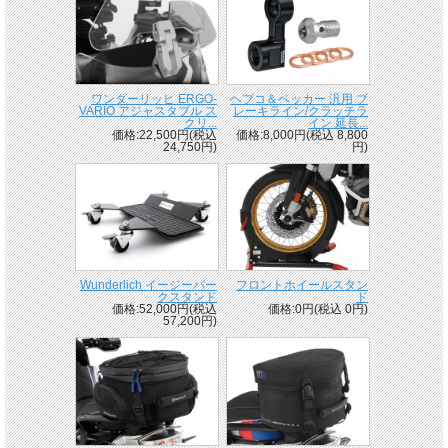
ワンダーリッヒ ERGO-
ヘプコ＆ベッカー 汎用 ブ
VARIO アジャスタブル ス
レーキライン/クラッチラ
クリ...
イン 延長...
価格:22,500円(税込
価格:8,000円(税込 8,800
24,750円)
円)
Wunderlich イージーパー
フロントホイールスタン
クスタンド
ド
価格:52,000円(税込
価格:0円(税込 0円)
57,200円)