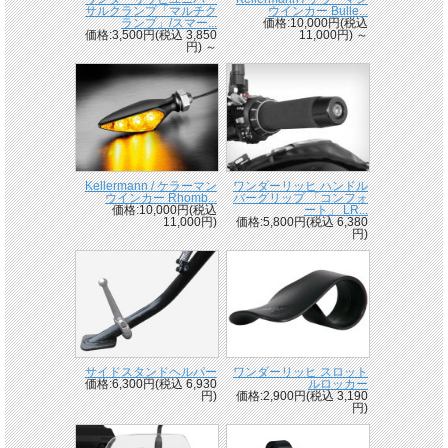
サルクランプ「マルチク
ウインカー Bulle...
ランプ」/スマー...
価格:10,000円(税込
価格:3,500円(税込 3,850
11,000円)
～
円)
～
Kellermann / ケラーマン
ワンダーリッヒ ハンドル
ウインカー Rhomb...
バーグリップ 「コンフォ
価格:10,000円(税込
ート」 LR...
11,000円)
価格:5,800円(税込 6,380
円)
サイドスタンドヘルパー
ワンダーリッヒ スロット
価格:6,300円(税込 6,930
ルロッカー
円)
価格:2,900円(税込 3,190
円)