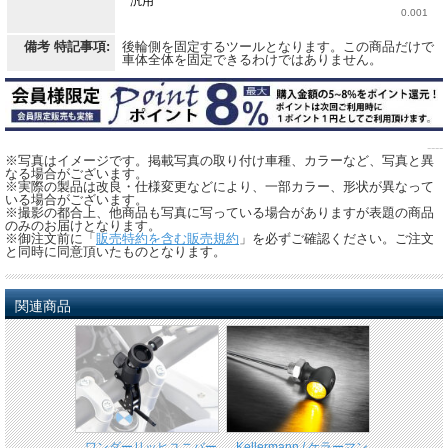
備考 特記事項:
後輪側を固定するツールとなります。この商品だけで
車体全体を固定できるわけではありません。
----
※写真はイメージです。掲載写真の取り付け車種、カラーなど、写真と異
なる場合がございます。
※実際の製品は改良・仕様変更などにより、一部カラー、形状が異なって
いる場合がございます。
※撮影の都合上、他商品も写真に写っている場合がありますが表題の商品
のみのお届けとなります。
※御注文前に「
販売特約を含む販売規約
」を必ずご確認ください。ご注文
と同時に同意頂いたものとなります。
関連商品
ワンダーリッヒユニバー
Kellermann / ケラーマン