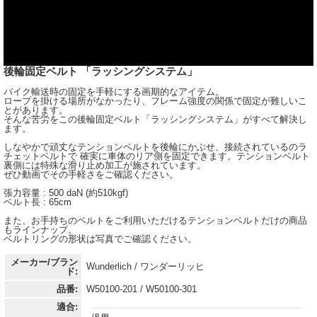
後輪固定ベルト 「ラッシングシステム」
バイク輸送時の固定を手軽にする画期的なアイテム。
ロープを掛ける場所がなかったり、フレーム強度の関係で固定が難しいこ
とがあります。
そんな苦労をこの後輪固定ベルト「ラッシングシステム」がすべて解決し
ます。
しなやかで頑丈なテンションベルトを後輪にかぶせ、接続されているのラ
チェットベルトで 確実に車体のリア側を固定できます。テンションベルト
裏側には特殊な滑り止め加工が施されています。
ぜひ動画でその手軽さをご確認ください。
張力容量 : 500 daN (約510kgf)
ベルト長 : 65cm
また、お手持ちのベルトをご利用いただけるテンションベルトだけの商品
もラインナップ。
ベルトリングの形状は写真でご確認ください。
メーカー/ブラン
Wunderlich / ワンダーリッヒ
ド:
品番:
W50100-201 / W50100-301
適合: