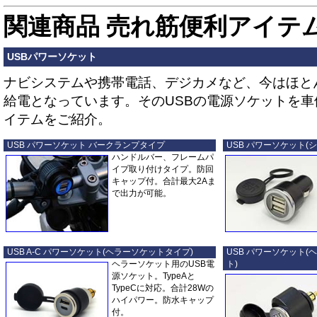
関連商品
売れ筋便利アイテ
USBパワーソケット
ナビシステムや携帯電話、デジカメなど、今はほと
給電となっています。そのUSBの電源ソケットを
イテムをご紹介。
USB パワーソケット バークランプタイプ
USB パワーソケット(
ハンドルバー、フレームパ
イプ取り付けタイプ。防回
キャップ付。合計最大2Aま
で出力が可能。
USB A-C パワーソケット(ヘラーソケットタイプ)
USB パワーソケット
ヘラーソケット用のUSB電
ト)
源ソケット。TypeAと
TypeCに対応。合計28Wの
ハイパワー。防水キャップ
付。