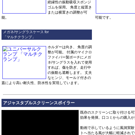
絶縁性の振動吸収スポンジ
ゴムを採用。 角度と縦置き
または横置きの調整が可
能。
可能です。
メガネ/サングラスケース for
「マルチクランプ」
ホルダーは向き、 角度の調
整が可能。 付属のマイクロ
ファイバー製ポーチにメガ
ネ/サングラスを入れて使用
すれば、傷を防ぎ、走行中
の振動も遮断します。 丈夫
なヒンジ、モールド付きの
蓋により高い耐久性、防水性を実現しています。
アジャスタブルスクリーンスポイラー
既存のスクリーンに取り付ける可
効果を発揮。口コミからの購入が
動画で示しているように風洞実験
トへ当たる風が大幅に軽減されている