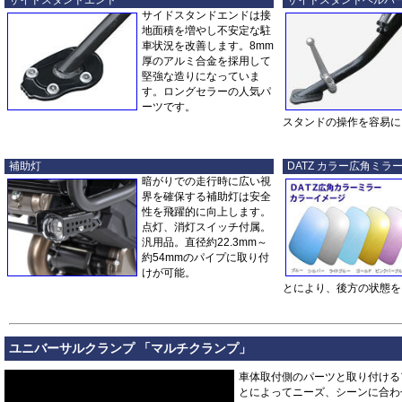
サイドスタンドエンド
サイドスタンドヘルパ
サイドスタンドエンドは接
地面積を増やし不安定な駐
車状況を改善します。8mm
厚のアルミ合金を採用して
堅強な造りになっていま
す。ロングセラーの人気パ
ーツです。
スタンドの操作を容易に
補助灯
DATZ カラー広角ミラ
暗がりでの走行時に広い視
界を確保する補助灯は安全
性を飛躍的に向上します。
点灯、消灯スイッチ付属。
汎用品。直径約22.3mm～
約54mmのパイプに取り付
けが可能。
とにより、後方の状態を
ユニバーサルクランプ 「マルチクランプ」
車体取付側のパーツと取り付ける
とによってニーズ、シーンに合わ