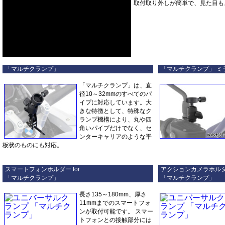
取付取り外しが簡単で、見た目も
「マルチクランプ」
「マルチクランプ」 ミ
「マルチクランプ」は、直
径10～32mmのすべてのパ
イプに対応しています。大
きな特徴として、特殊なク
ランプ機構により、丸や四
角いパイプだけでなく、セ
ンターキャリアのような平
板状のものにも対応。
スマートフォンホルダー for
アクションカメラホルダ
「マルチクランプ」
「マルチクランプ」
長さ135～180mm、厚さ
11mmまでのスマートフォ
ンが取付可能です。 スマー
トフォンとの接触部分には