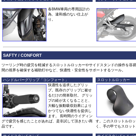
各BMW車両の専用設計の
為、違和感のない仕上が
り。
SAFTY / CONFORT
ツーリング時の疲労を軽減するスロットルロッカーやサイドスタンドの操作を容
間の視界を確保する補助灯や
など、快適性・安全性をサポートするツール。
ハンドルバーグリップ「コンフォート」
スロットルロッカー
快適性を追求したグリッ
プ。既存のグリップに被せ
るだけの簡単取付。 グリッ
プの経が太くなることと、
大幅な振動吸収効果により
かつてない快適性を提供し
ます。 長時間のライディン
グで疲労を感じたことがあれば、是非試して頂きたい商
す。このスロットルロッ
品です。
く、手の甲でもスロット